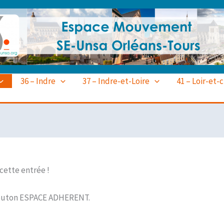
36 – Indre
37 – Indre-et-Loire
41 – Loir-et-
 cette entrée !
 bouton ESPACE ADHERENT.